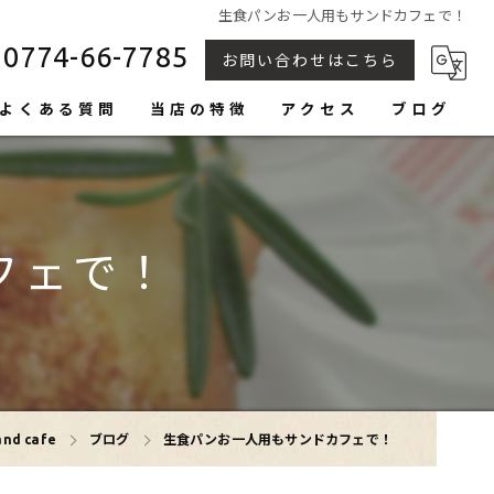
生食パンお一人用もサンドカフェで！
0774-66-7785
お問い合わせはこちら
よくある質問
当店の特徴
アクセス
ブログ
カヌレ
トースト
フェで！
生食パン
フルーツサンド
おしゃれ
d cafe
ブログ
生食パンお一人用もサンドカフェで！