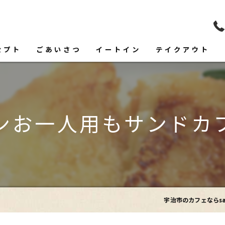
セプト
ごあいさつ
イートイン
テイクアウト
フード
ドリンク
ンお一人用もサンドカ
宇治市のカフェならsan