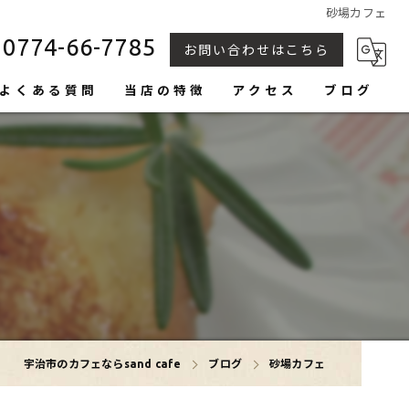
砂場カフェ
0774-66-7785
お問い合わせはこちら
よくある質問
当店の特徴
アクセス
ブログ
カヌレ
トースト
生食パン
フルーツサンド
おしゃれ
宇治市のカフェならsand cafe
ブログ
砂場カフェ