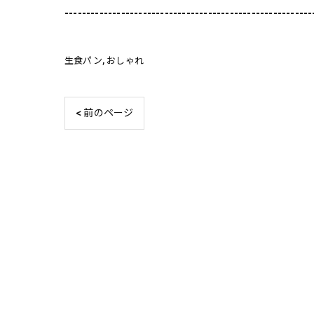
---------------------------------------------------------
生食パン
おしゃれ
< 前のページ