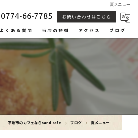
夏メニュー
0774-66-7785
お問い合わせはこちら
よくある質問
当店の特徴
アクセス
ブログ
カヌレ
トースト
生食パン
フルーツサンド
おしゃれ
宇治市のカフェならsand cafe
ブログ
夏メニュー